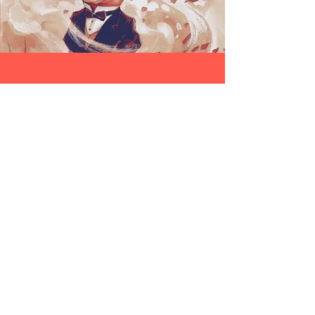
JUÁREZ. LA REBELIÓN
INTERMINABLE, EL NUEVO
LIBRO DE PEDRO SALMERÓN
Tuve la oportunidad de colaborar para
Editorial Planeta en la ilustración editorial y
de portada de este importante libro del
cual es autor Pedro Salmerón, quien
comenta en entrevista que con Juárez. La
rebelión interminable, intenta dar una
puerta de entrada quien estuviera al frente
del país entre 1858 y 1872.