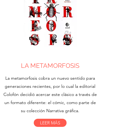
LA METAMORFOSIS
La metamorfosis cobra un nuevo sentido para
generaciones recientes, por lo cual la editorial
Colofón decidió acercar este clásico a través de
un formato diferente: el cómic, como parte de
su colección Narrativa gráfica.
LEER MÁS