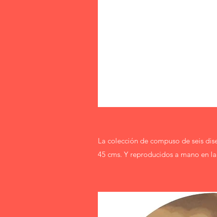
La colección de compuso de seis dise
45 cms. Y reproducidos a mano en la c