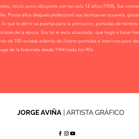
pleto, inició como dibujante con tan solo 12 años (1958). Sus comie
afía. Pocos años después perfeccionó sus técnicas en acuarela, goua
lo que le abrió las puertas para la animación, portadas de revistas, 
iales de la época. Era tal el éxito alcanzado, que llegó a hacer has
ás de 100 revistas además de ilustrar portadas e interiores para d
uge de la historieta desde 1964 hasta los 90’s.
JORGE AVIÑA
| ARTISTA GRÁFICO