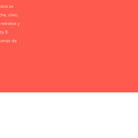
nzos se
che, óleo,
retratos y
ta 8
ecenas de