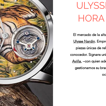
ULYSS
HORA
El mercado de la alta
Ulysse Nardin
. Empre
piezas únicas de re
conocedor. Signans unie
Aviña
, –con quien ad
gestionamos su bran
oc