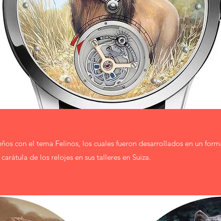
ños con el tema Felinos, los cuales fueron desarrollados en un form
arátula de los relojes en sus talleres en Suiza.